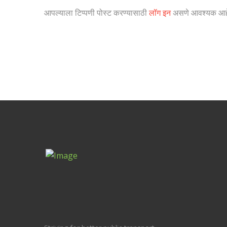
आपल्याला टिप्पणी पोस्ट करण्यासाठी
लॉग इन
असणे आवश्यक आह