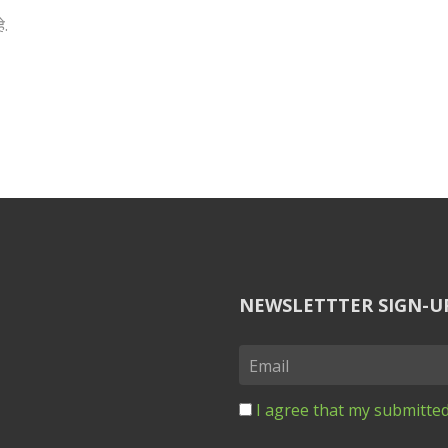
े.
NEWSLETTTER SIGN-U
I agree that my submitted